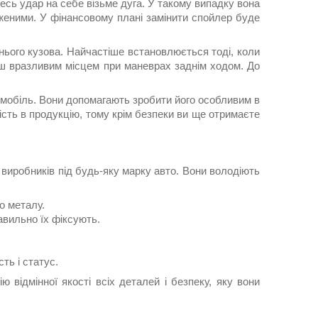
весь удар на себе візьме дуга. У такому випадку вона
женими. У фінансовому плані замінити спойлер буде
днього кузова. Найчастіше встановлюється тоді, коли
льш вразливим місцем при маневрах заднім ходом. До
омобіль. Вони допомагають зробити його особливим в
сть в продукцію, тому крім безпеки ви ще отримаєте
х виробників під будь-яку марку авто. Вони володіють
о металу.
равильно їх фіксують.
ть і статус.
 відмінної якості всіх деталей і безпеку, яку вони