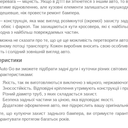
еревага — міцність. Якщо в ДТП ви зіткнетеся з іншим авто, то 
гатиме відновленню, але кузовні елементи залишаться неушкод
 дешевше, ніж провести ремонт бампера.
 конструкція, яка має вигляд розімкнутої (окремої) захисту за
є обвіс і фаркоп. Так захищаються кути кросовера, які є найбі
е одна з найбільш повреждаемых частин.
 можна не сказати про те, що це ще можливість перетворити авт
вному потоці транспорту. Кожен виробник вносить свою особливі
ть і солідний зовнішній вигляд авто.
еристики
Auto Go ви зможете підібрати задні дуги і куточки різних світови
арактеристиками:
Якість, так як виготовляються виключно з міцного, нержавіючог
Зносостійкість. Відповідні кріплення утримують конструкції і п
Різний діаметр труб, з яких складається захист.
Безпека задньої частини за ціною, яка відповідає якості.
Додаткове оформлення авто, яке підкреслить вашу оригінальніс
те, що купуючи захист заднього бампера, ви отримуєте гарантію
рантувати протягом багатьох років.