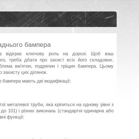
аднього бампера
ка відіграє ключову роль на дорозі. Щоб ваш
го, треба дбати про захист всіх його складових.
блема вм'ятин, подряпин і тріщин бампера. Цьому
о захисту цих ділянок.
о бампера мають дві модифікації:
тої металевої труби, яка кріпиться на одному рівні з
 до 101) і різних виконань (стандартні одинарна або
ні функції: