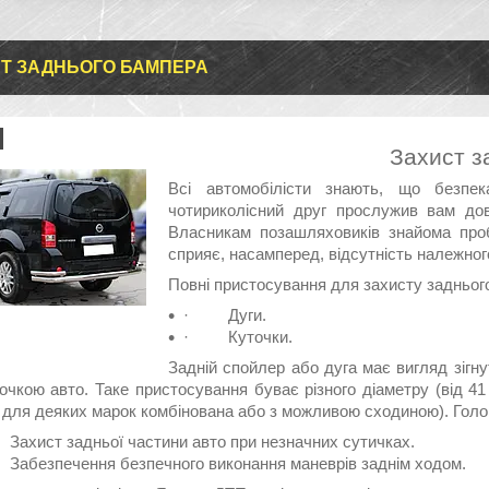
Т ЗАДНЬОГО БАМПЕРА
Захист з
Всі автомобілісти знають, що безпе
чотириколісний друг прослужив вам дов
Власникам позашляховиків знайома про
сприяє, насамперед, відсутність належног
Повні пристосування для захисту задньог
·
Дуги.
·
Куточки.
Задній спойлер або дуга має вигляд зігну
очкою авто. Таке пристосування буває різного діаметру (від 41
 для деяких марок комбінована або з можливою сходиною). Голов
Захист задньої частини авто при незначних сутичках.
Забезпечення безпечного виконання маневрів заднім ходом.