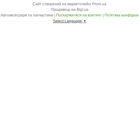
Сайт створений на маркетплейсі
Prom.ua
Продавець на Bigl.ua
«Mars» Автоаксесуари та запчастини |
Поскаржитися на контент
|
Політика конфіденц
Select Language
▼