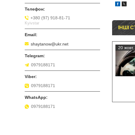
+380 (97) 918-81-71
Kyivstar
ІНШІ С
shaytanow@ukr.net
20 жовт.
0979188171
0979188171
0979188171