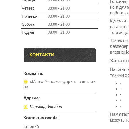
Середа
08:00
21:00
Головна п
не підля
Четвер
08:00
21:00
набагато
Пʼятниця
08:00
21:00
Куточки —
Субота
08:00
21:00
на авто 
того ж ц
Неділя
08:00
21:00
Також не
безперер
впевненіс
КОНТАКТИ
Характ
На сайті 
такими х
«Mars» Автоаксесуари та запчасти
·
ни
·
·
·
·
Чернівці, Україна
Пам'ятай
можуть га
Евгений