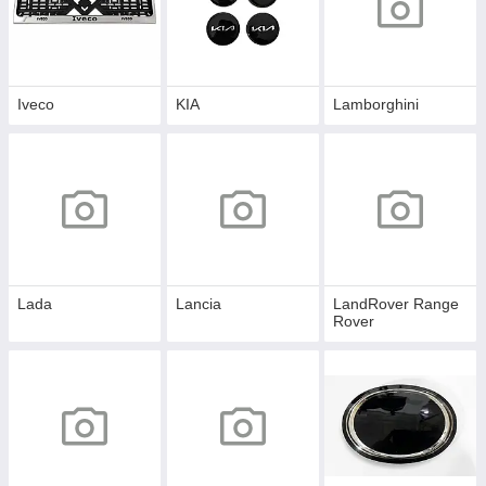
Iveco
KIA
Lamborghini
Lada
Lancia
LandRover Range
Rover