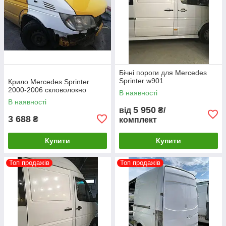
Бічні пороги для Mercedes
Sprinter w901
Крило Mercedes Sprinter
2000-2006 скловолокно
В наявності
В наявності
5 950
від
₴/
3 688
₴
комплект
Купити
Купити
Топ продажів
Топ продажів