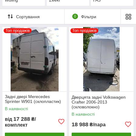
Сортування
0
Фільтри
Топ продажів
Топ продажів
Задні двері Merecedes
Дверцята задні Volkswagen
Sprinter W901 (склопластик)
Crafter 2006-2013
(скловолокно)
В наявності
В наявності
17 288
від
₴/
18 988
₴/пара
комплект