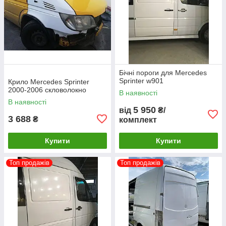
Бічні пороги для Mercedes
Sprinter w901
Крило Mercedes Sprinter
2000-2006 скловолокно
В наявності
В наявності
5 950
від
₴/
3 688
₴
комплект
Купити
Купити
Топ продажів
Топ продажів