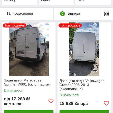
Сортування
0
Фільтри
Топ продажів
Топ продажів
Задні двері Merecedes
Дверцята задні Volkswagen
Sprinter W901 (склопластик)
Crafter 2006-2013
(скловолокно)
В наявності
В наявності
17 288
від
₴/
18 988
₴/пара
комплект