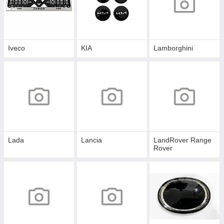
Iveco
KIA
Lamborghini
Lada
Lancia
LandRover Range
Rover