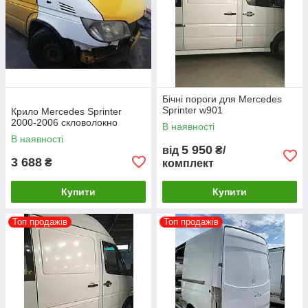
Бічні пороги для Mercedes
Sprinter w901
Крило Mercedes Sprinter
2000-2006 скловолокно
В наявності
В наявності
5 950
від
₴/
3 688
₴
комплект
Купити
Купити
Топ продажів
Топ продажів