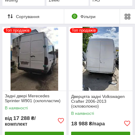
Сортування
0
Фільтри
Топ продажів
Топ продажів
Задні двері Merecedes
Дверцята задні Volkswagen
Sprinter W901 (склопластик)
Crafter 2006-2013
(скловолокно)
В наявності
В наявності
17 288
від
₴/
18 988
₴/пара
комплект