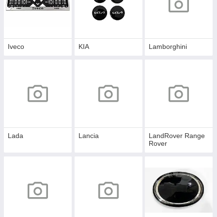
Iveco
KIA
Lamborghini
Lada
Lancia
LandRover Range
Rover