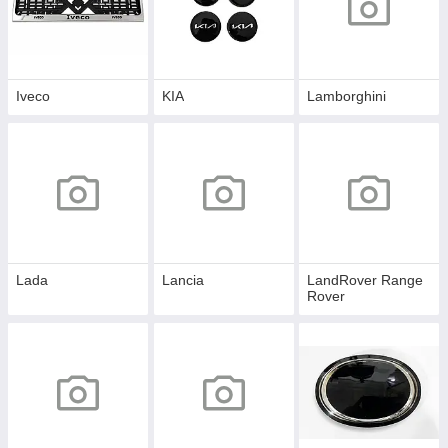
Iveco
KIA
Lamborghini
Lada
Lancia
LandRover Range
Rover