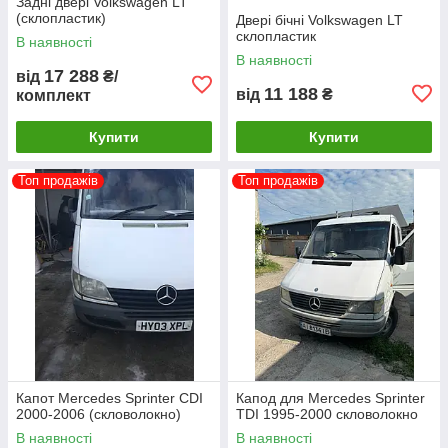
Задні двері Volkswagen LT
(склопластик)
Двері бічні Volkswagen LT
склопластик
В наявності
В наявності
17 288
від
₴/
11 188
від
₴
комплект
Купити
Купити
Топ продажів
Топ продажів
Капот Mercedes Sprinter CDI
Капод для Mercedes Sprinter
2000-2006 (скловолокно)
TDI 1995-2000 скловолокно
В наявності
В наявності