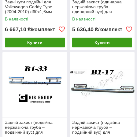
Задні кути подвійні для
Задній захист (одинарна
Volkswagen Caddy Type
нержавіюча труба –
(2004-2010) d60х1,6мм
одинарний вус) для
Volkswagen Caddy Type
В наявності
В наявності
(2010-2015) d60х1,6мм
6 667,10
5 636,40
₴/комплект
₴/комплект
Купити
Купити
Задній захист (подвійна
Задній захист (подвійна
нержавіюча труба –
нержавіюча труба –
подвійний вус) для
подвійний вус) для
Volkswagen Sharan I (1999-
Volkswagen Sharan I (1999-