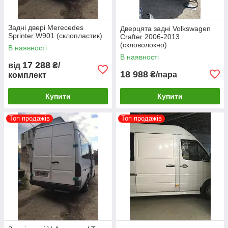
Задні двері Merecedes
Дверцята задні Volkswagen
Sprinter W901 (склопластик)
Crafter 2006-2013
(скловолокно)
В наявності
В наявності
17 288
від
₴/
18 988
₴/пара
комплект
Купити
Купити
Топ продажів
Топ продажів