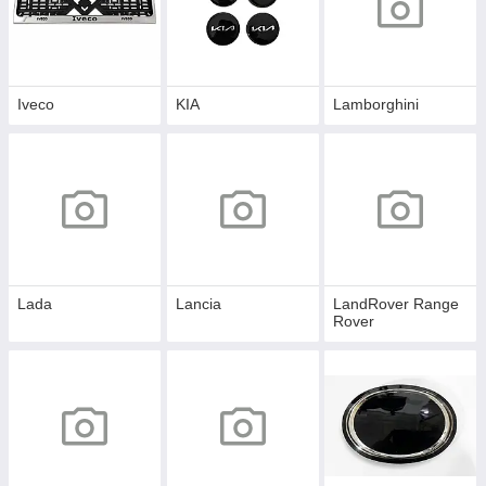
Iveco
KIA
Lamborghini
Lada
Lancia
LandRover Range
Rover