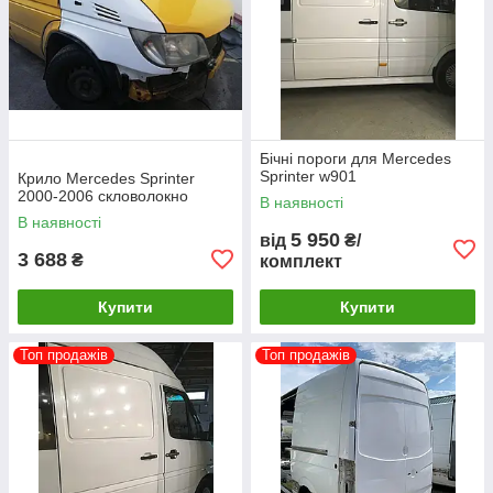
Бічні пороги для Mercedes
Sprinter w901
Крило Mercedes Sprinter
2000-2006 скловолокно
В наявності
В наявності
5 950
від
₴/
3 688
₴
комплект
Купити
Купити
Топ продажів
Топ продажів