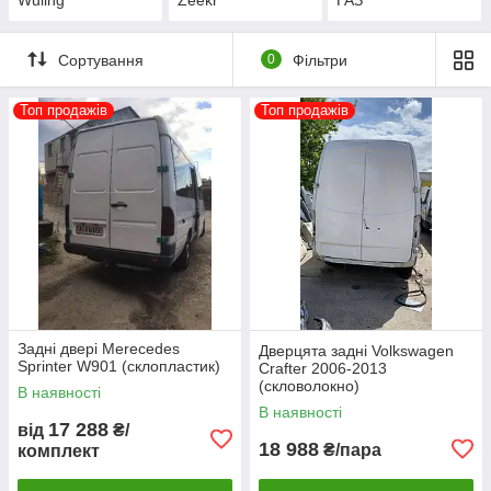
Сортування
0
Фільтри
Топ продажів
Топ продажів
Задні двері Merecedes
Дверцята задні Volkswagen
Sprinter W901 (склопластик)
Crafter 2006-2013
(скловолокно)
В наявності
В наявності
17 288
від
₴/
18 988
₴/пара
комплект