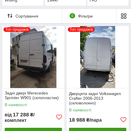
Сортування
0
Фільтри
Топ продажів
Топ продажів
Задні двері Merecedes
Дверцята задні Volkswagen
Sprinter W901 (склопластик)
Crafter 2006-2013
(скловолокно)
В наявності
В наявності
17 288
від
₴/
18 988
₴/пара
комплект