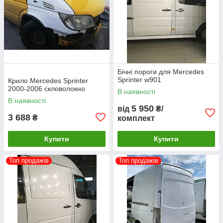
Бічні пороги для Mercedes
Sprinter w901
Крило Mercedes Sprinter
2000-2006 скловолокно
В наявності
В наявності
5 950
від
₴/
3 688
₴
комплект
Купити
Купити
Топ продажів
Топ продажів