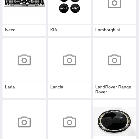
Iveco
KIA
Lamborghini
Lada
Lancia
LandRover Range
Rover