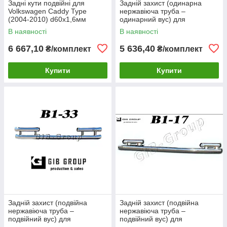
Задні кути подвійні для
Задній захист (одинарна
Volkswagen Caddy Type
нержавіюча труба –
(2004-2010) d60х1,6мм
одинарний вус) для
Volkswagen Caddy Type
В наявності
В наявності
(2010-2015) d60х1,6мм
6 667,10
5 636,40
₴/комплект
₴/комплект
Купити
Купити
Задній захист (подвійна
Задній захист (подвійна
нержавіюча труба –
нержавіюча труба –
подвійний вус) для
подвійний вус) для
Volkswagen Sharan I (1999-
Volkswagen Sharan I (1999-