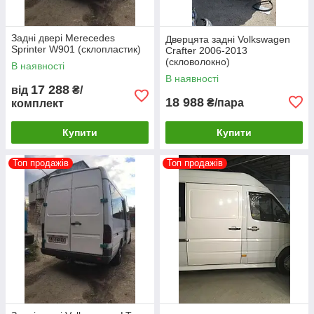
Задні двері Merecedes
Дверцята задні Volkswagen
Sprinter W901 (склопластик)
Crafter 2006-2013
(скловолокно)
В наявності
В наявності
17 288
від
₴/
18 988
₴/пара
комплект
Купити
Купити
Топ продажів
Топ продажів