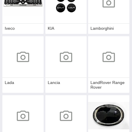
Iveco
KIA
Lamborghini
Lada
Lancia
LandRover Range
Rover