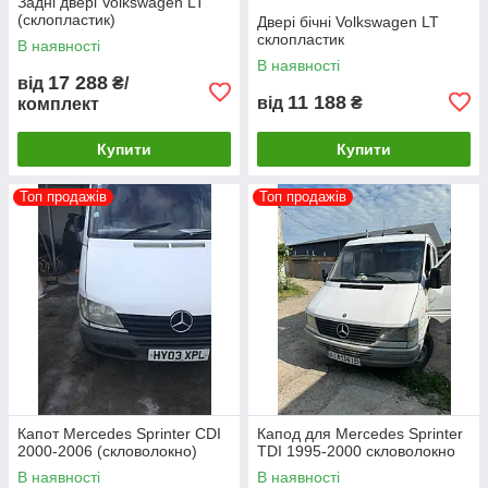
Задні двері Volkswagen LT
(склопластик)
Двері бічні Volkswagen LT
склопластик
В наявності
В наявності
17 288
від
₴/
11 188
від
₴
комплект
Купити
Купити
Топ продажів
Топ продажів
Капот Mercedes Sprinter CDI
Капод для Mercedes Sprinter
2000-2006 (скловолокно)
TDI 1995-2000 скловолокно
В наявності
В наявності