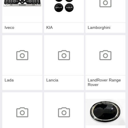
Iveco
KIA
Lamborghini
Lada
Lancia
LandRover Range
Rover