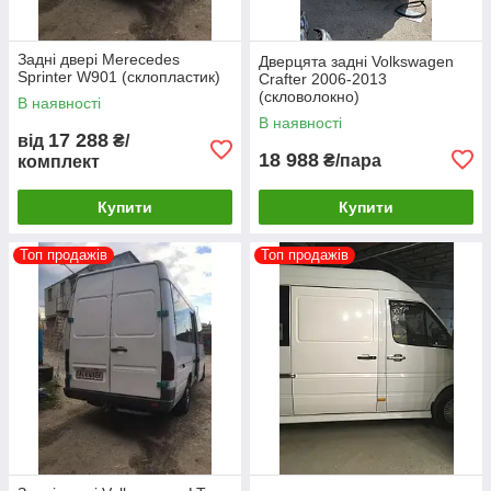
Задні двері Merecedes
Дверцята задні Volkswagen
Sprinter W901 (склопластик)
Crafter 2006-2013
(скловолокно)
В наявності
В наявності
17 288
від
₴/
18 988
₴/пара
комплект
Купити
Купити
Топ продажів
Топ продажів