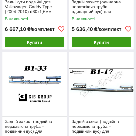
Задні кути подвійні для
Задній захист (одинарна
Volkswagen Caddy Type
нержавіюча труба –
(2004-2010) d60х1,6мм
одинарний вус) для
Volkswagen Caddy Type
В наявності
В наявності
(2010-2015) d60х1,6мм
6 667,10
5 636,40
₴/комплект
₴/комплект
Купити
Купити
Задній захист (подвійна
Задній захист (подвійна
нержавіюча труба –
нержавіюча труба –
подвійний вус) для
подвійний вус) для
Volkswagen Sharan I (1999-
Volkswagen Sharan I (1999-