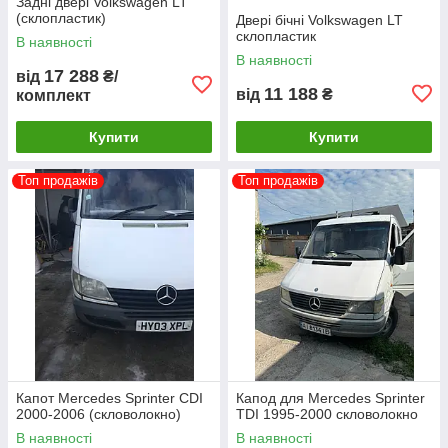
Задні двері Volkswagen LT
(склопластик)
Двері бічні Volkswagen LT
склопластик
В наявності
В наявності
17 288
від
₴/
11 188
від
₴
комплект
Купити
Купити
Топ продажів
Топ продажів
Капот Mercedes Sprinter CDI
Капод для Mercedes Sprinter
2000-2006 (скловолокно)
TDI 1995-2000 скловолокно
В наявності
В наявності