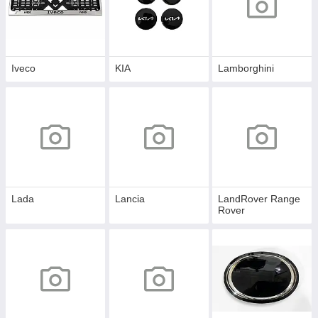
Iveco
KIA
Lamborghini
Lada
Lancia
LandRover Range
Rover