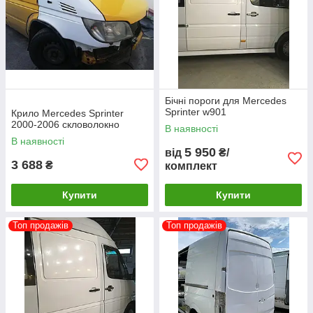
Бічні пороги для Mercedes
Sprinter w901
Крило Mercedes Sprinter
2000-2006 скловолокно
В наявності
В наявності
5 950
від
₴/
3 688
₴
комплект
Купити
Купити
Топ продажів
Топ продажів