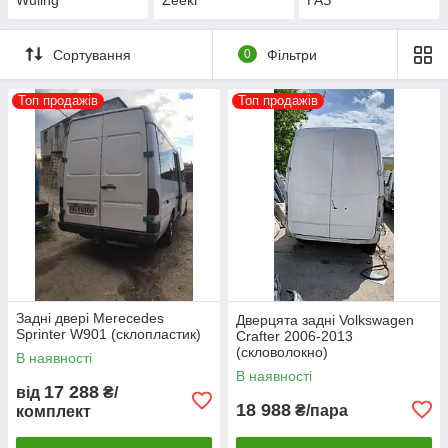
Сортування
0
Фільтри
Топ продажів
Топ продажів
Задні двері Merecedes
Дверцята задні Volkswagen
Sprinter W901 (склопластик)
Crafter 2006-2013
(скловолокно)
В наявності
В наявності
17 288
від
₴/
18 988
₴/пара
комплект